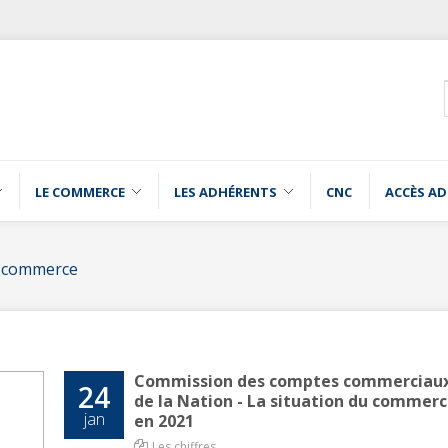
LE COMMERCE
LES ADHÉRENTS
CNC
ACCÈS A
u commerce
Commission des comptes commerciau
24
de la Nation - La situation du commer
jan
en 2021
Les chiffres