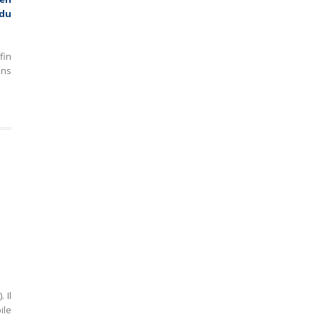
 du
fin
ans
 Il
ile