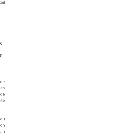
ail
s
7
 de
des
 de
ité
 du
ion
uin