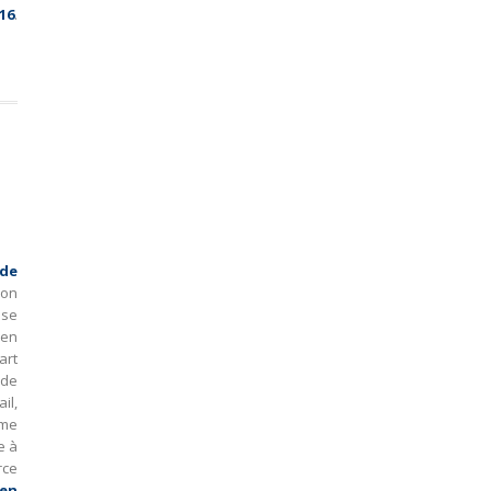
16
.
de
ion
ise
 en
art
 de
il,
hme
e à
rce
 en