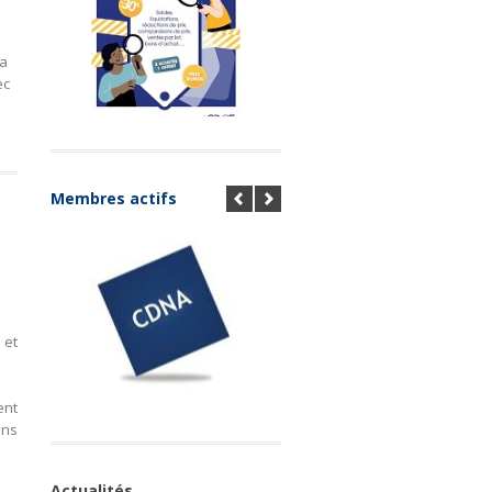
 a
ec
Membres actifs
 et
ent
ons
Actualités