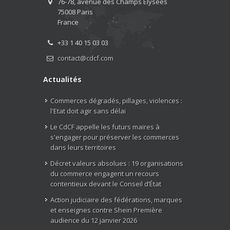
76-78, avenue des Champs Elysées
75008 Paris
France
+33 1 40 15 03 03
contact@cdcf.com
Actualités
Commerces dégradés, pillages, violences :
l'Etat doit agir sans délai
Le CdCF appelle les futurs maires à
s'engager pour préserver les commerces
dans leurs territoires
Décret valeurs absolues : 19 organisations
du commerce engagent un recours
contentieux devant le Conseil d’État
Action judiciaire des fédérations, marques
et enseignes contre Shein Première
audience du 12 janvier 2026