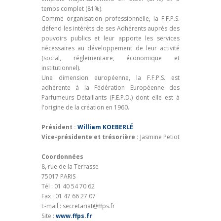
temps complet (81%).
Comme organisation professionnelle, la F.F.P.S.
défend les intérêts de ses Adhérents auprès des
pouvoirs publics et leur apporte les services
nécessaires au développement de leur activité
(social, réglementaire, économique et
institutionnel).
Une dimension européenne, la F.F.P.S. est
adhérente à la Fédération Européenne des
Parfumeurs Détaillants (F.E.P.D.) dont elle est à
l'origine de la création en 1960.
Président :
William KOEBERLÉ
Vice-présidente et trésorière :
Jasmine Petiot
Coordonnées
8, rue de la Terrasse
75017 PARIS
Tél : 01 40 54 70 62
Fax : 01 47 66 27 07
E-mail : secretariat@ffps.fr
Site :
www.ffps.fr