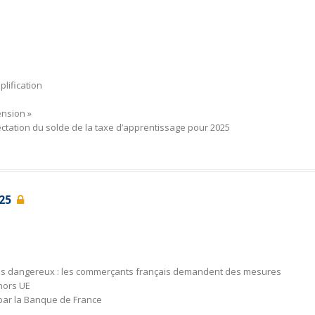
lification
ension »
ctation du solde de la taxe d’apprentissage pour 2025
025
és dangereux : les commerçants français demandent des mesures
hors UE
par la Banque de France