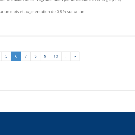
sur un mois et augmentation de 0,8 % sur un an
5
6
7
8
9
10
›
»