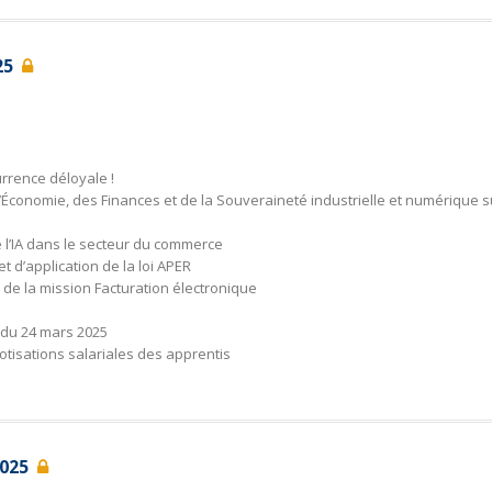
025
urrence déloyale !
l’Économie, des Finances et de la Souveraineté industrielle et numérique s
 l’IA dans le secteur du commerce
et d’application de la loi APER
 la mission Facturation électronique
 du 24 mars 2025
tisations salariales des apprentis
 2025