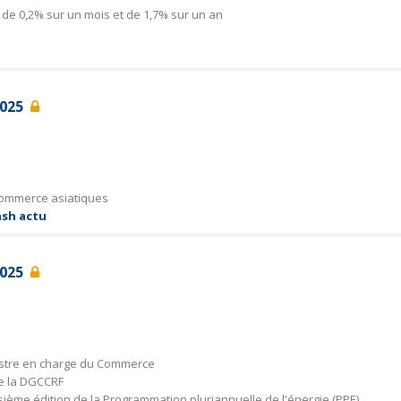
de 0,2% sur un mois et de 1,7% sur un an
 2025
commerce asiatiques
ash actu
 2025
istre en charge du Commerce
de la DGCCRF
oisième édition de la Programmation pluriannuelle de l'énergie (PPE)