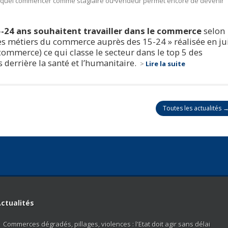
lequel commencer comme stagiaire ou
vendeur permet encore de devenir
5-24 ans souhaitent travailler dans le commerce
selon
 des métiers du commerce auprès des 15-24 » réalisée en ju
commerce) ce qui classe le secteur dans le top 5 des
s derrière la santé et l’humanitaire.
>
Lire la suite
Toutes les actualités 
ctualités
Commerces dégradés, pillages, violences : l'Etat doit agir sans délai