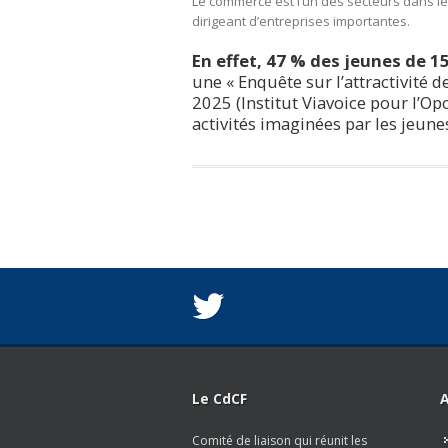
Le commerce est l’un des secteurs dans 
dirigeant d’entreprises importantes.
En effet, 47 % des jeunes de 1
une « Enquête sur l’attractivité
2025 (Institut Viavoice pour l’Op
activités imaginées par les jeune
Le CdCF
A
Comité de liaison qui réunit les